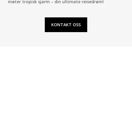
møter tropisk sjarm – din ultimate reisedrøm!
KONTAKT OSS
TAHITI
Tahiti
som er den
største og livligste øya
. Kronet med
en sirkel av
majestetiske topper
, ruver øya over
Sør-
Stillehavet
som en stolt dronning.
Det
fjellrike landskapet
på Tahiti er utsmykket med