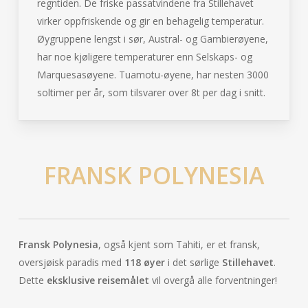
regntiden. De friske passatvindene fra Stillehavet
virker oppfriskende og gir en behagelig temperatur.
Øygruppene lengst i sør, Austral- og Gambierøyene,
har noe kjøligere temperaturer enn Selskaps- og
Marquesasøyene. Tuamotu-øyene, har nesten 3000
soltimer per år, som tilsvarer over 8t per dag i snitt.
FRANSK POLYNESIA
Fransk Polynesia
, også kjent som Tahiti, er et fransk,
oversjøisk paradis med
118 øyer
i det sørlige
Stillehavet
.
Dette
eksklusive reisemålet
vil overgå alle forventninger!