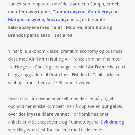
Landet som opptar et område større enn Europa,
er delt
inn i fem øygrupper
;
Tuamotuøyene
,
Gambierøyene
,
Marquesasøyene
,
Australøyene
og de berømte
Selskapsøyene med Tahiti, Moorea, Bora Bora og
Brandos paradisatoll Tetiaroa.
Vi har bl.a. økonomiklasse, premium economy og business
class med
Air Tahiti Nui
og Air France som har fine ruter
fra Norge via Paris og Los Angeles. Med
Air France
kan du i
tillegg oppgradere til
first class.
Flytiden til Tahiti inkludert
venting i transitt er ca. 27-30 timer hver vei.
Reisen mellom øyene er enkelt med fly eller båt, og et
opphold her er ikke komplett uten å oppleve en
bungalow
over det krystallklare vannet
. For kombinasjoner
anbefaler vi Selskapsøyene og Tuamotuøyene.
Dykking
og
snorkling er en fest for sansene med de levende