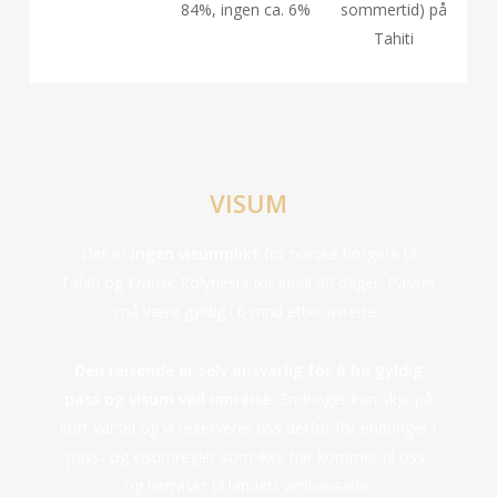
84%, ingen ca. 6%
sommertid) på
Tahiti
VISUM
Det er
ingen visumplikt
for norske borgere til
Tahiti og Fransk Polynesia for inntil 90 dager. Passet
må være gyldig i 6 mnd etter avreise.
Den reisende er selv ansvarlig for å ha gyldig
pass og visum ved innreise.
Endringer kan skje på
kort varsel og vi reserverer oss derfor for endringer i
pass- og visumregler som ikke har kommet til oss,
og henviser til landets ambassade.