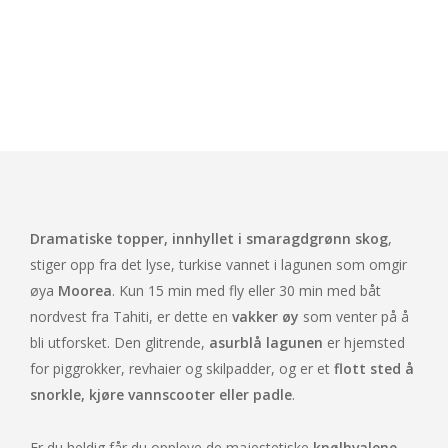
Dramatiske topper, innhyllet i smaragdgrønn skog
,
stiger opp fra det lyse, turkise vannet i lagunen som omgir
MOOREA
øya
Moorea
. Kun 15 min med fly eller 30 min med båt
nordvest fra Tahiti, er dette en
vakker øy
som venter på å
bli utforsket. Den glitrende,
asurblå lagunen
er hjemsted
for piggrokker, revhaier og skilpadder, og er et
flott sted å
snorkle, kjøre vannscooter eller padle
.
Er du heldig får du oppleve de majestetiske
knølhvalene