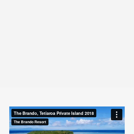
holmer som
omgir
en spektakulær, tre kilometer bred
lagune.
Disse privateide øyene er
eksklusivt tilgjengelige
for feriestedets gjester og besøkende forskere
.
Et
fristed for fugler, havskilpadder
og all slags marint liv,
Tetiaroa
beskytter
en av de største
fuglekoloniene
i
landet. Fugler kommer for å hekke i dette ubebodde
tilfluktsstedet, og deres miljø respekteres og bevares.
Tetiaroa er verdsatt
blant polynesiere
som kjenner det
som
et hellig sted
. Så hellig at de hvite sandstrendene og
den glitrende lagunen, til denne ubebodde atollen, en gang
var et eksklusivt
tilfluktssted for de tahitiske kongelige
.